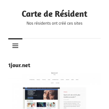
Skip
to
Carte de Résident
content
Nos résidents ont créé ces sites
1jour.net