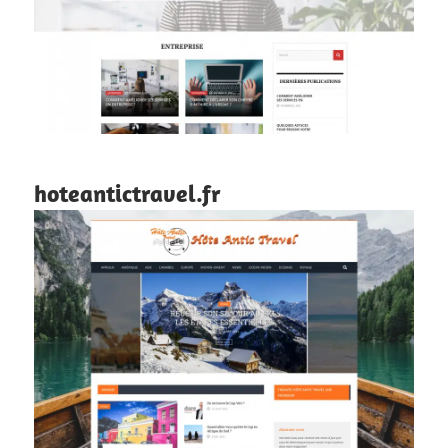
hoteantictravel.fr