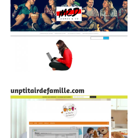
unptitairdefamille.com