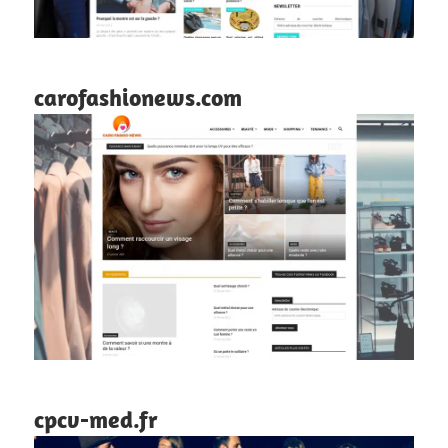
carofashionews.com
cpcv-med.fr